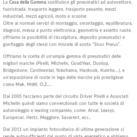
La
Casa della Gomma
sostituisce gli pneumatici ad autovetture,
fuoristrada, trasporto leggero, trasporto pesante, mezzi
industriali, mezzi agricoli, moto e scooter.
Oltre ai normali servizi di montaggio, smontaggio, equilibratura,
diagnosi, messa a punto elettronica, geometria e assetto ruote,
offriamo la possibilità di riscolpitura, deposito pneumatici e
gonfiaggio degli stessi con miscela di azoto “Sicur Pneus”.
Offriamo la scelta di un’ampia gamma di pneumatici delle
migliori marche (Pirelli, Michelin, GoodYear, Dunlop,
Bridgestone, Continental, Yokohama, Hankook, Kumho…), e
un’esposizione di ruote in lega delle marche più prestigiose
come Mak, MsW, O.Z….
Dal 2005 facciamo parte del circuito Driver Pirelli e Associati
Michelin quindi siamo convenzionati con tutte le società di
autonoleggio e leasing companies, come: Arval, Leasys,
Europecar, Hertz, Maggiore, Savarent, ecc..
Dal 2011 un impianto fotovoltaico di ultima generazione ci
rende autosufficienti dal punto di vista energetico e abbiamo